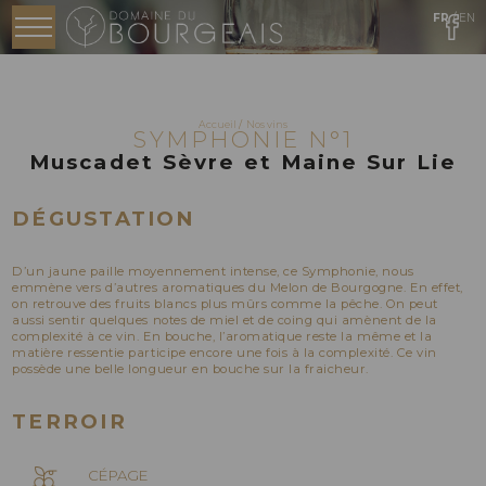
FR
/
EN
Menu
Accueil
/
Nos vins
SYMPHONIE N°1
Muscadet Sèvre et Maine Sur Lie
DÉGUSTATION
D’un jaune paille moyennement intense, ce Symphonie, nous
emmène vers d’autres aromatiques du Melon de Bourgogne. En effet,
on retrouve des fruits blancs plus mûrs comme la pêche. On peut
aussi sentir quelques notes de miel et de coing qui amènent de la
complexité à ce vin. En bouche, l’aromatique reste la même et la
matière ressentie participe encore une fois à la complexité. Ce vin
possède une belle longueur en bouche sur la fraicheur.
TERROIR
CÉPAGE