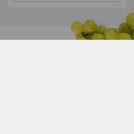
DOMAINE DU BOURGEAIS
18 rue des ouches
44 120 Vertou
02 40 34 81 27
Mentions légales
Une réalisation Mediapilote
Cookies