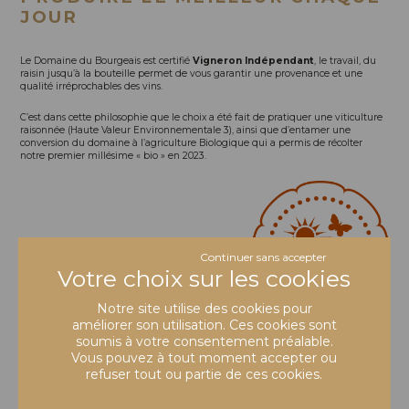
JOUR
Le Domaine du Bourgeais est certifié
Vigneron Indépendant
, le travail, du
raisin jusqu’à la bouteille permet de vous garantir une provenance et une
qualité irréprochables des vins.
C’est dans cette philosophie que le choix a été fait de pratiquer une viticulture
raisonnée (Haute Valeur Environnementale 3), ainsi que d’entamer une
conversion du domaine à l’agriculture Biologique qui a permis de récolter
notre premier millésime « bio » en 2023.
Continuer sans accepter
Notre site utilise des cookies pour
améliorer son utilisation. Ces cookies sont
soumis à votre consentement préalable.
DÉCOUVRIR TOUS NOS VINS
Vous pouvez à tout moment accepter ou
refuser tout ou partie de ces cookies.