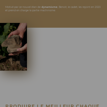
Motivé par ce nouvel élan de
dynamisme
, Benoit, le cadet, les rejoint en 2020
et prend en charge la partie machinisme.
PRODUIRE LE MEILLEUR CHAQUE